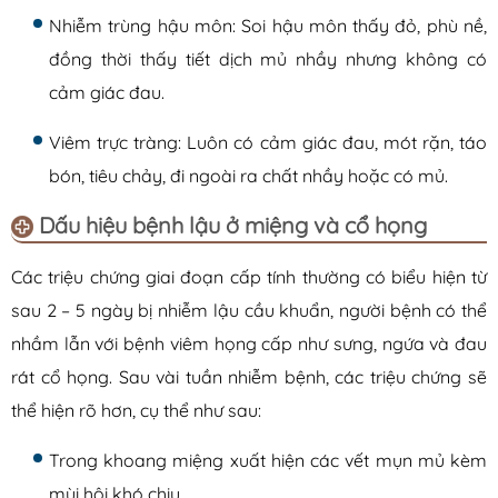
Nhiễm trùng hậu môn: Soi hậu môn thấy đỏ, phù nề,
đồng thời thấy tiết dịch mủ nhầy nhưng không có
cảm giác đau.
Viêm trực tràng: Luôn có cảm giác đau, mót rặn, táo
bón, tiêu chảy, đi ngoài ra chất nhầy hoặc có mủ.
Dấu hiệu bệnh lậu ở miệng và cổ họng
Các triệu chứng giai đoạn cấp tính thường có biểu hiện từ
sau 2 – 5 ngày bị nhiễm lậu cầu khuẩn, người bệnh có thể
nhầm lẫn với bệnh viêm họng cấp như sưng, ngứa và đau
rát cổ họng. Sau vài tuần nhiễm bệnh, các triệu chứng sẽ
thể hiện rõ hơn, cụ thể như sau:
Trong khoang miệng xuất hiện các vết mụn mủ kèm
mùi hôi khó chịu.