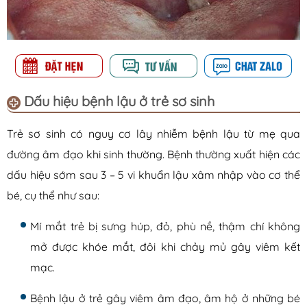
Dấu hiệu bệnh lậu ở trẻ sơ sinh
Trẻ sơ sinh có nguy cơ lây nhiễm bệnh lậu từ mẹ qua
đường âm đạo khi sinh thường. Bệnh thường xuất hiện các
dấu hiệu sớm sau 3 – 5 vi khuẩn lậu xâm nhập vào cơ thể
bé, cụ thể như sau:
Mí mắt trẻ bị sưng húp, đỏ, phù nề, thậm chí không
mở được khóe mắt, đôi khi chảy mủ gây viêm kết
mạc.
Bệnh lậu ở trẻ gây viêm âm đạo, âm hộ ở những bé