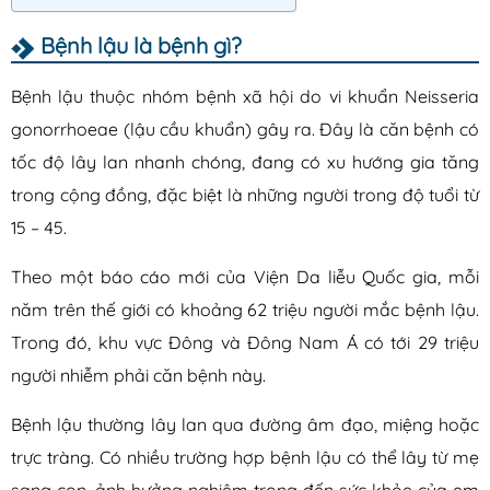
Lậu
Bệnh lậu là bệnh gì?
Mụn rộp sinh dục
Sùi mào gà
Bệnh lậu thuộc nhóm bệnh xã hội do vi khuẩn Neisseria
gonorrhoeae (lậu cầu khuẩn) gây ra. Đây là căn bệnh có
Sống khỏe
tốc độ lây lan nhanh chóng, đang có xu hướng gia tăng
trong cộng đồng, đặc biệt là những người trong độ tuổi từ
15 – 45.
Theo một báo cáo mới của Viện Da liễu Quốc gia, mỗi
năm trên thế giới có khoảng 62 triệu người mắc bệnh lậu.
Trong đó, khu vực Đông và Đông Nam Á có tới 29 triệu
người nhiễm phải căn bệnh này.
Bệnh lậu thường lây lan qua đường âm đạo, miệng hoặc
trực tràng. Có nhiều trường hợp bệnh lậu có thể lây từ mẹ