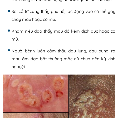
Soi cổ tử cung thấy phù nề, tác động vào có thể gây
chảy máu hoặc có mủ.
Khám niệu đạo thấy màu đỏ kèm dịch đục hoặc có
mủ.
Người bệnh luôn cảm thấy đau lưng, đau bụng, ra
máu âm đạo bất thường mặc dù chưa đến kỳ kinh
nguyệt.