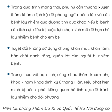
Trong quá trình mang thai, phụ nữ cần thường xuyên
thăm khám định kỳ để phòng ngừa bệnh lậu và các
bệnh lây nhiễm qua đường tình dục khác. Nếu bị bệnh
cần tích cực điều trị hoặc lựa chọn sinh mổ để hạn chế
lây nhiễm bệnh cho em bé.
Tuyệt đối không sử dụng chung khăn mặt, khăn tắm,
bàn chải đánh răng, quần lót của người bị nhiễm
bệnh.
Trung thực với bạn tình, cùng nhau thăm khám phụ
khoa – nam khoa định kỳ 6 tháng 1 lần. Nếu phát hiện
mình bị bệnh, phải kiêng quan hệ tình dục để tránh
lây nhiễm cho đối phương.
Hiện tại, phòng khám Đa Khoa Quốc Tế Hà Nội đang có