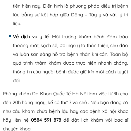
tiến hiện nay. Điển hình là phương pháp điều trị bệnh
lậu bằng sự kết hợp giữa Đông – Tây y và vật lý trị
liệu.
Về dịch vụ y tế:
Môi trường khám bệnh đảm bảo
thoáng mát, sạch sẽ, đội ngũ y tá thân thiện, chu đáo
và luôn sẵn sàng hỗ trợ bệnh nhân khi cần. Toàn bộ
quá trình thăm khám được thực hiện nhanh chóng,
thông tin của người bệnh được giữ kín một cách tuyệt
đối.
Phòng khám Đa Khoa Quốc Tế Hà Nội làm việc từ 8h cho
đến 20h hàng ngày, kể cả thứ 7 và chủ . Nếu bạn đang có
nhu cầu khám chữa bệnh lậu hay các bệnh xã hội khác
hãy liên hệ
0584 591 878
để đặt lịch khám với bác sĩ
chuyên khoa.