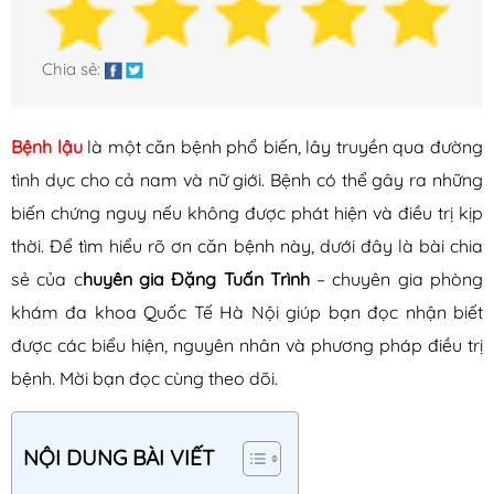
Xuất tinh sớm
Yếu sinh lý
Chia sẻ:
Bệnh Phụ Khoa
Bệnh lậu
là một căn bệnh phổ biến, lây truyền qua đường
Bệnh âm đạo
tình dục cho cả nam và nữ giới. Bệnh có thể gây ra những
Bệnh buồng trứng
biến chứng nguy nếu không được phát hiện và điều trị kịp
Bệnh tử cung
thời. Để tìm hiểu rõ ơn căn bệnh này, dưới đây là bài chia
Hệ tiết niệu
sẻ của c
huyên gia Đặng Tuấn Trình
– chuyên gia phòng
Khí hư
khám đa khoa Quốc Tế Hà Nội giúp bạn đọc nhận biết
Kinh nguyệt
được các biểu hiện, nguyên nhân và phương pháp điều trị
Ống dẫn trứng
bệnh. Mời bạn đọc cùng theo dõi.
Bệnh Xã Hội
NỘI DUNG BÀI VIẾT
Giang mai