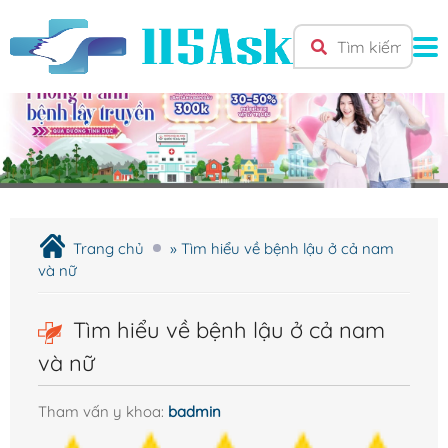
TRANG CHỦ
Giới Thiệu
Cơ sở y tế
Trang chủ
»
Tìm hiểu về bệnh lậu ở cả nam
Bệnh Nam Khoa
và nữ
Bao quy đầu
Tìm hiểu về bệnh lậu ở cả nam
Liệt dương
và nữ
Rối loạn cương dương
Tinh hoàn
Tham vấn y khoa:
badmin
Tuyến tiền liệt