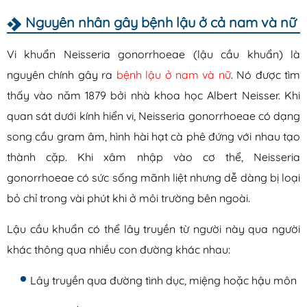
Nguyên nhân gây bệnh lậu ở cả nam và nữ
Vi khuẩn Neisseria gonorrhoeae (lậu cầu khuẩn) là
nguyên chính gây ra
bệnh lậu ở nam và nữ
. Nó được tìm
thấy vào năm 1879 bởi nhà khoa học Albert Neisser. Khi
quan sát dưới kính hiển vi, Neisseria gonorrhoeae có dạng
song cầu gram âm, hình hài hạt cà phê đứng với nhau tạo
thành cặp. Khi xâm nhập vào cơ thể, Neisseria
gonorrhoeae có sức sống mãnh liệt nhưng dễ dàng bị loại
bỏ chỉ trong vài phút khi ở môi trường bên ngoài.
Lậu cầu khuẩn có thể lây truyền từ người này qua người
khác thông qua nhiều con đường khác nhau:
Lây truyền qua đường tình dục, miệng hoặc hậu môn