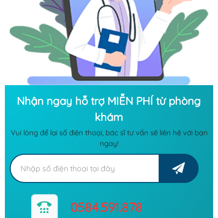
Nhận ngay hỗ trợ MIỄN PHÍ từ phòng
khám
Vui lòng để lại số điện thoại, bác sĩ tư vấn sẽ liên hệ với bạn
ngay!
0584.591.878