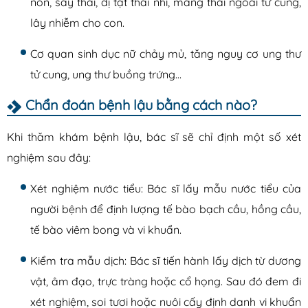
non, sảy thai, dị tật thai nhi, mang thai ngoài tử cung,
lây nhiễm cho con.
Cơ quan sinh dục nữ chảy mủ, tăng nguy cơ ung thư
tử cung, ung thư buồng trứng…
Chẩn đoán bệnh lậu bằng cách nào?
Khi thăm khám bệnh lậu, bác sĩ sẽ chỉ định một số xét
nghiệm sau đây:
Xét nghiệm nước tiểu: Bác sĩ lấy mẫu nước tiểu của
người bệnh để định lượng tế bào bạch cầu, hồng cầu,
tế bào viêm bong và vi khuẩn.
Kiểm tra mẫu dịch: Bác sĩ tiến hành lấy dịch từ dương
vật, âm đạo, trực tràng hoặc cổ họng. Sau đó đem đi
xét nghiệm, soi tươi hoặc nuôi cấy định danh vi khuẩn