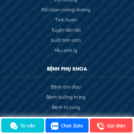
Rối loạn cương dương
Tinh hoàn
Tuyến tiền liệt
Xuất tinh sớm
Yếu sinh lý
BỆNH PHỤ KHOA
Bệnh âm đạo
Bệnh buồng trứng
Bệnh tử cung
Hệ tiết niệu
Tư vấn
Chat Zalo
Gọi điện
Khí hư