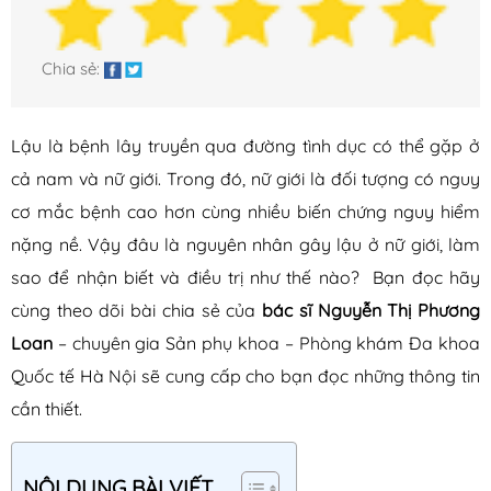
Xuất tinh sớm
Yếu sinh lý
Chia sẻ:
Bệnh Phụ Khoa
Lậu là bệnh lây truyền qua đường tình dục có thể gặp ở
Bệnh âm đạo
cả nam và nữ giới. Trong đó, nữ giới là đối tượng có nguy
Bệnh buồng trứng
cơ mắc bệnh cao hơn cùng nhiều biến chứng nguy hiểm
Bệnh tử cung
nặng nề. Vậy đâu là nguyên nhân gây lậu ở nữ giới, làm
Hệ tiết niệu
sao để nhận biết và điều trị như thế nào?
Bạn đọc hãy
Khí hư
cùng theo dõi bài chia sẻ của
bác sĩ Nguyễn Thị Phương
Kinh nguyệt
Loan
– chuyên gia Sản phụ khoa – Phòng khám Đa khoa
Ống dẫn trứng
Quốc tế Hà Nội sẽ cung cấp cho bạn đọc những thông tin
cần thiết.
Bệnh Xã Hội
Giang mai
NỘI DUNG BÀI VIẾT