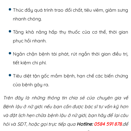
Thúc đẩy quá trình trao đổi chất, tiêu viêm, giảm sưng
nhanh chóng.
Tăng khả năng hấp thụ thuốc của cơ thể, thời gian
phục hồi nhanh.
Ngăn chặn bệnh tái phát, rút ngắn thời gian điều trị,
tiết kiệm chi phí.
Tiêu diệt tận gốc mầm bệnh, hạn chế các biến chứng
của bệnh gây ra.
Trên đây là những thông tin chia sẻ của chuyên gia về
Bệnh lậu ở nữ giới. nếu bạn cần được bác sĩ tư vấn kỹ hơn
và đặt lịch hẹn chữa bệnh lậu ở nữ giới, bạn hãy để lại câu
hỏi và SĐT, hoặc gọi trực tiếp qua
Hotline:
0584 591 878
.để