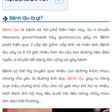
Lậu
Mụn rộp sinh dục
Bệnh lậu là gì?
Sùi mào gà
Bệnh lậu
là bệnh xã hội phổ biến hiện nay, do vi khuẩn
Sống khỏe
Neisseria gonorrhoeae hay gonococcus gây ra. Bệnh
phát triển qua 2 cấp độ gồm: cấp tính và mãn tính. Bệnh
lậu xảy ra ở nữ giới nhiều hơn do cấu tạo đường niệu đạo
ngắn, vi khuẩn dễ dàng tấn công và gây bệnh.
Bệnh có thể lây truyền qua nhiều con đường khác nhau,
nhưng chủ yếu là đường tình dục.
Bệnh lậu
gây ra hàng
loạt triệu chứng khó chịu cho nữ giới như: khí hư ra nhiều,
kích thích âm hộ hay tiểu buốt rát, tiểu nóng, chảy máu
âm đạo bất thường,…