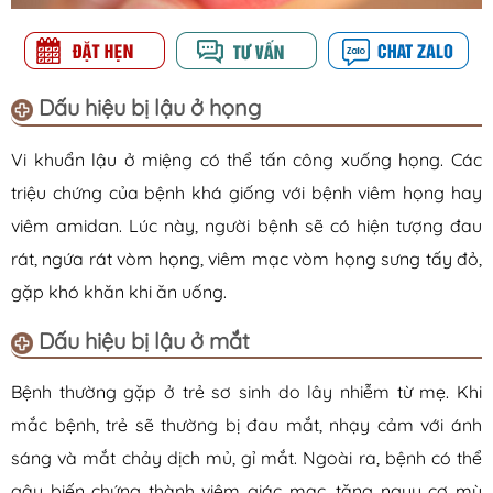
Dấu hiệu bị lậu ở họng
Vi khuẩn lậu ở miệng có thể tấn công xuống họng. Các
triệu chứng của bệnh khá giống với bệnh viêm họng hay
viêm amidan. Lúc này, người bệnh sẽ có hiện tượng đau
rát, ngứa rát vòm họng, viêm mạc vòm họng sưng tấy đỏ,
gặp khó khăn khi ăn uống.
Dấu hiệu bị lậu ở mắt
Bệnh thường gặp ở trẻ sơ sinh do lây nhiễm từ mẹ. Khi
mắc bệnh, trẻ sẽ thường bị đau mắt, nhạy cảm với ánh
sáng và mắt chảy dịch mủ, gỉ mắt. Ngoài ra, bệnh có thể
gây biến chứng thành viêm giác mạc, tăng nguy cơ mù