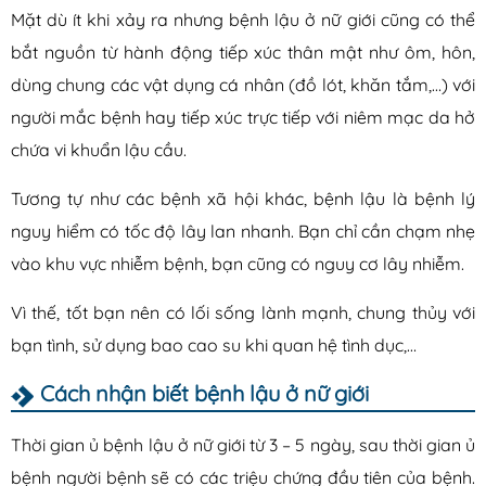
Mặt dù ít khi xảy ra nhưng bệnh lậu ở nữ giới cũng có thể
bắt nguồn từ hành động tiếp xúc thân mật như ôm, hôn,
dùng chung các vật dụng cá nhân (đồ lót, khăn tắm,…) với
người mắc bệnh hay tiếp xúc trực tiếp với niêm mạc da hở
chứa vi khuẩn lậu cầu.
Tương tự như các bệnh xã hội khác, bệnh lậu là bệnh lý
nguy hiểm có tốc độ lây lan nhanh. Bạn chỉ cần chạm nhẹ
vào khu vực nhiễm bệnh, bạn cũng có nguy cơ lây nhiễm.
Vì thế, tốt bạn nên có lối sống lành mạnh, chung thủy với
bạn tình, sử dụng bao cao su khi quan hệ tình dục,…
Cách nhận biết bệnh lậu ở nữ giới
Thời gian ủ bệnh lậu ở nữ giới từ 3 – 5 ngày, sau thời gian ủ
bệnh người bệnh sẽ có các triệu chứng đầu tiên của bệnh.