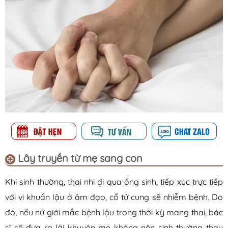
Lây truyền từ mẹ sang con
Khi sinh thường, thai nhi đi qua ống sinh, tiếp xúc trực tiếp
với vi khuẩn lậu ở âm đạo, cổ tử cung sẽ nhiễm bệnh. Do
đó, nếu nữ giới mắc bệnh lậu trong thời kỳ mang thai, bác
sĩ sẽ đưa ra lời khuyên mẹ không nên sinh thường thay