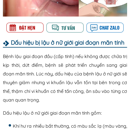
Dấu hiệu bị lậu ở nữ giới giai đoạn mãn tính
Bệnh lậu giai đoạn đầu (cấp tính) nếu không được chữa trị
kịp thời, dứt điểm, bệnh sẽ phát triển chuyển sang giai
đoạn mãn tính. Lúc này, dấu hiệu của bệnh lậu ở nữ giới sẽ
thuyên giảm nhưng vi khuẩn lậu vẫn tồn tại bên trong cơ
thể, thậm chí vi khuẩn có thể tấn công, ăn sâu vào từng cơ
quan quan trọng.
Dấu hiệu lậu ở nữ giới giai đoạn mãn tính gồm:
Khí hư ra nhiều bất thường, có màu sắc lạ (màu vàng,