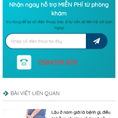
Nhận ngay hỗ trợ MIỄN PHÍ từ phòng
khám
Vui lòng để lại số điện thoại, bác sĩ tư vấn sẽ liên hệ với bạn
ngay!
0584.591.878
BÀI VIẾT LIÊN QUAN
Lậu ở nam giới là bệnh gì, điều