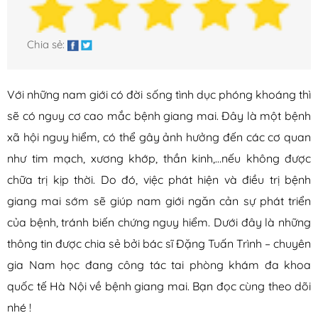
Xuất tinh sớm
Yếu sinh lý
Chia sẻ:
Bệnh Phụ Khoa
Với những nam giới có đời sống tình dục phóng khoáng thì
Bệnh âm đạo
sẽ có nguy cơ cao mắc bệnh giang mai. Đây là một bệnh
Bệnh buồng trứng
xã hội nguy hiểm, có thể gây ảnh hưởng đến các cơ quan
Bệnh tử cung
như tim mạch, xương khớp, thần kinh,…nếu không được
Hệ tiết niệu
chữa trị kịp thời. Do đó, việc phát hiện và điều trị bệnh
Khí hư
giang mai sớm sẽ giúp nam giới ngăn cản sự phát triển
Kinh nguyệt
của bệnh, tránh biến chứng nguy hiểm. Dưới đây là những
Ống dẫn trứng
thông tin được chia sẻ bởi bác sĩ Đặng Tuấn Trình – chuyên
gia Nam học đang công tác tai phòng khám đa khoa
Bệnh Xã Hội
quốc tế Hà Nội về bệnh giang mai. Bạn đọc cùng theo dõi
nhé !
Giang mai