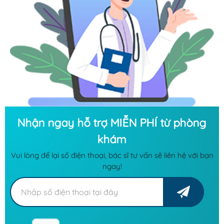
Nhận ngay hỗ trợ MIỄN PHÍ từ phòng
khám
Vui lòng để lại số điện thoại, bác sĩ tư vấn sẽ liên hệ với bạn
ngay!