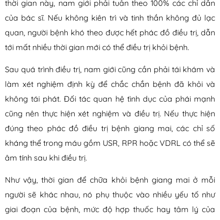
thời gian này, nam giới phải tuân theo 100% các chỉ dẫn
của bác sĩ. Nếu không kiên trì và tinh thần không đủ lạc
quan, người bệnh khó theo được hết phác đồ điều trị, dẫn
tới mất nhiều thời gian mới có thể điều trị khỏi bệnh.
Sau quá trình điều trị, nam giới cũng cần phải tái khám và
làm xét nghiệm định kỳ để chắc chắn bệnh đã khỏi và
không tái phát. Đối tác quan hệ tình dục của phái mạnh
cũng nên thực hiện xét nghiệm và điều trị. Nếu thực hiện
đúng theo phác đồ điều trị bệnh giang mai, các chỉ số
kháng thể trong máu gồm USR, RPR hoặc VDRL có thể sẽ
âm tính sau khi điều trị.
Như vậy, thời gian để chữa khỏi bệnh giang mai ở mỗi
người sẽ khác nhau, nó phụ thuộc vào nhiều yếu tố như
giai đoạn của bệnh, mức độ hợp thuốc hay tâm lý của