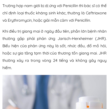
Trường hợp nam giới bị dị ứng với Penicillin thì bác sĩ có thể
chỉ định loại thuốc kháng sinh khác, thường là Ceftriaxone
và Erythromycin, hoặc giải mẫn cảm với Penicillin.
Khi điều trị giang mai ở ngày đầu tiên, phần lớn bệnh nhân
thường gặp phải phản ứng Jarisch-Herxheimer (JHR).
Biểu hiện của phản ứng này là sốt, nhức đầu, đổ mồ hôi,
hoặc sự gia tăng tạm thời của thương tổn giang mai. JHR
thường xảy ra trong vòng 24 tiếng và không gây nguy
hiểm.