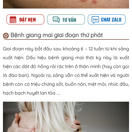
Bệnh giang mai g
iai đoạn thứ phát
Giai đoạn này bắt đầu sau khoảng 6 – 12 tuần từ khi săng
xuất hiện. Dấu hiệu bệnh giang mai thời kỳ này là xuất
hiện các dát đỏ hồng rải rác trên ở thân mình (hay còn gọi
là đào ban). Ngoải ra, săng vẫn có thể xuất hiện và người
bệnh còn có triệu chứng sốt, buồn nôn, mệt mỏi, nhức đầu,
hạch bạch huyết lan tỏa ….