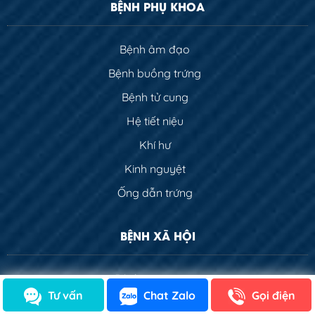
BỆNH PHỤ KHOA
Bệnh âm đạo
Bệnh buồng trứng
Bệnh tử cung
Hệ tiết niệu
Khí hư
Kinh nguyệt
Ống dẫn trứng
BỆNH XÃ HỘI
Bệnh giang mai
Tư vấn
Chat Zalo
Gọi điện
Bệnh lậu