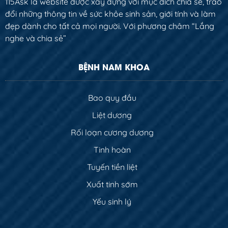
115Ask là website được xây dựng với mục đích chia sẻ, trao
đổi những thông tin về sức khỏe sinh sản, giới tính và làm
đẹp dành cho tất cả mọi người. Với phương châm “Lắng
nghe và chia sẻ”
BỆNH NAM KHOA
Bao quy đầu
Liệt dương
Rối loạn cương dương
Tinh hoàn
Tuyến tiền liệt
Xuất tinh sớm
Yếu sinh lý