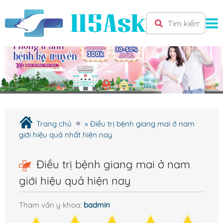
TRANG CHỦ
Giới Thiệu
Cơ sở y tế
Trang chủ
»
Điều trị bệnh giang mai ở nam
Bệnh Nam Khoa
giới hiệu quả nhất hiện nay
Bao quy đầu
Điều trị bệnh giang mai ở nam
Liệt dương
giới hiệu quả hiện nay
Rối loạn cương dương
Tinh hoàn
Tham vấn y khoa:
badmin
Tuyến tiền liệt