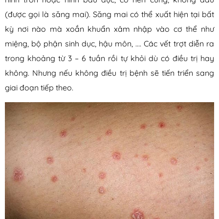
(được gọi là săng mai). Săng mai có thể xuất hiện tại bất
kỳ nơi nào mà xoắn khuẩn xâm nhập vào cơ thể như
miệng, bộ phận sinh dục, hậu môn, …. Các vết trợt diễn ra
trong khoảng từ 3 – 6 tuần rồi tự khỏi dù có điều trị hay
không. Nhưng nếu không điều trị bệnh sẽ tiến triển sang
giai đoạn tiếp theo.