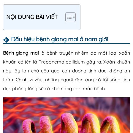
Lậu
Mụn rộp sinh dục
NỘI DUNG BÀI VIẾT
Sùi mào gà
Dấu hiệu bệnh giang mai ở nam giới
Sống khỏe
Bệnh giang mai
là bệnh truyền nhiễm do một loại xoắn
khuẩn có tên là Treponema pallidum gây ra. Xoắn khuẩn
này lây lan chủ yếu qua con đường tình dục không an
toàn. Chính vì vậy, những người đàn ông có lối sống tình
dục phóng túng sẽ có khả năng cao mắc bệnh.