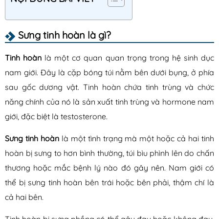
Lậu
Mụn rộp sinh dục
Sưng tinh hoàn là gì?
Sùi mào gà
Tinh hoàn
là một cơ quan quan trọng trong hệ sinh dục
Sống khỏe
nam giới. Đây là cặp bóng túi nằm bên dưới bụng, ở phía
sau gốc dương vật. Tinh hoàn chứa tinh trùng và chức
năng chính của nó là sản xuất tinh trùng và hormone nam
giới, đặc biệt là testosterone.
Sưng tinh hoàn
là một tình trạng mà một hoặc cả hai tinh
hoàn bị sưng to hơn bình thường,
túi bìu phình lên do chấn
thương hoặc mắc bệnh lý nào đó gây nên. Nam giới có
thể bị sưng tinh hoàn bên trái hoặc bên phải, thậm chí là
cả hai bên.