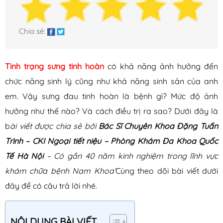
Xuất tinh sớm
Yếu sinh lý
Chia sẻ:
Bệnh Phụ Khoa
Tình trạng sưng tinh hoàn
có khả năng ảnh hưởng đến
Bệnh âm đạo
chức năng sinh lý cũng như khả năng sinh sản của anh
Bệnh buồng trứng
em. Vậy sưng đau tinh hoàn là bệnh gì? Mức độ ảnh
Bệnh tử cung
hưởng như thế nào? Và cách điều trị ra sao? Dưới đây là
Hệ tiết niệu
b
ài viết được chia sẻ bởi
Bác Sĩ Chuyên Khoa Đặng Tuấn
Khí hư
Trình – CKI Ngoại tiết niệu – Phòng Khám Đa Khoa Quốc
Kinh nguyệt
Tế Hà Nội
– Có gần 40 năm kinh nghiệm trong lĩnh vực
Ống dẫn trứng
khám chữa bệnh Nam Khoa’
Cùng theo dõi bài viết dưới
đây để có câu trả lời nhé.
Bệnh Xã Hội
Giang mai
NỘI DUNG BÀI VIẾT