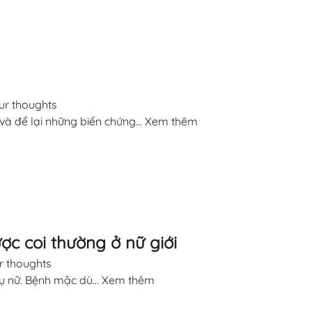
ur thoughts
à để lại những biến chứng...
Xem thêm
c coi thường ở nữ giới
r thoughts
ụ nữ. Bệnh mặc dù...
Xem thêm