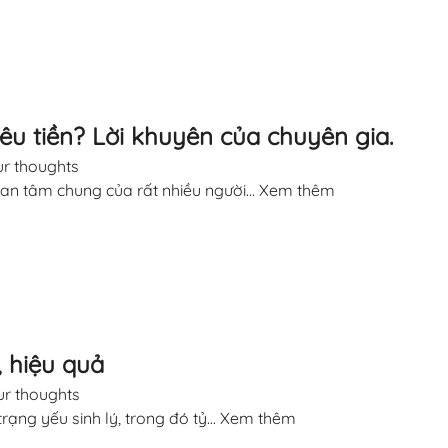
êu tiền? Lời khuyên của chuyên gia.
r thoughts
an tâm chung của rất nhiều người...
Xem thêm
, hiệu quả
r thoughts
ng yếu sinh lý, trong đó tỷ...
Xem thêm