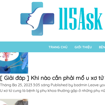
Author Archives for badmin
TRANG CHỦ
GIỚI THIỆU
BỆN
[ Giải đáp ] Khi nào cần phải mổ u xơ t
Tháng Ba 25, 2023 3:05 sáng
Published by
badmin
Leave you
U xơ tử cung là bệnh lý phụ khoa thường gặp ở những phụ nữ đ