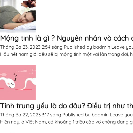
Mộng tinh là gì ? Nguyên nhân và cách đ
Tháng Ba 23, 2023 2:54 sáng
Published by
badmin
Leave you
Hầu hết nam giới đều sẽ bị mộng tinh một vài lần trong đời, h
Tinh trung yếu là do đâu? Điều trị như t
Tháng Ba 22, 2023 3:17 sáng
Published by
badmin
Leave you
Hiện nay, ở Việt Nam, có khoảng 1 triệu cặp vợ chồng đang gặ