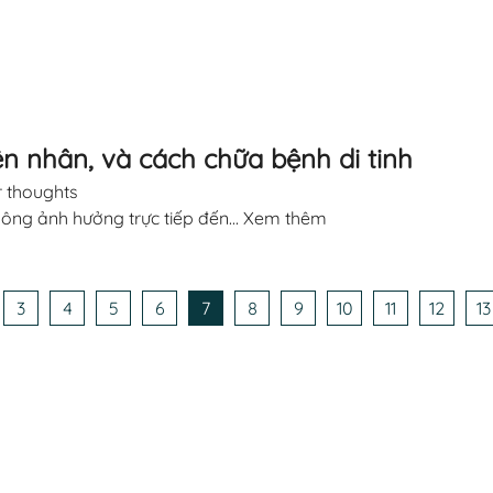
yên nhân, và cách chữa bệnh di tinh
 thoughts
hông ảnh hưởng trực tiếp đến...
Xem thêm
3
4
5
6
7
8
9
10
11
12
13