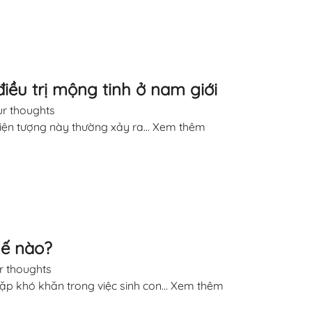
iều trị mộng tinh ở nam giới
r thoughts
iện tượng này thường xảy ra...
Xem thêm
hế nào?
r thoughts
p khó khăn trong việc sinh con...
Xem thêm