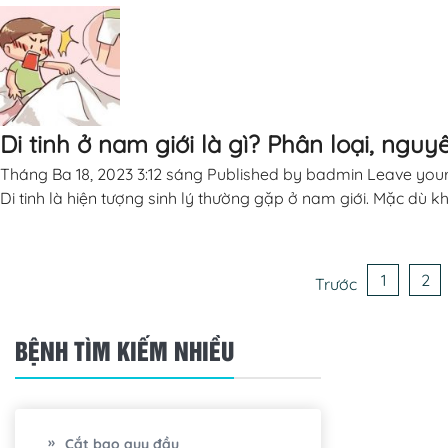
Di tinh ở nam giới là gì? Phân loại, ngu
Tháng Ba 18, 2023 3:12 sáng
Published by
badmin
Leave your
Di tinh là hiện tượng sinh lý thường gặp ở nam giới. Mặc dù k
1
2
Trước
BỆNH TÌM KIẾM NHIỀU
Cắt bao quy đầu