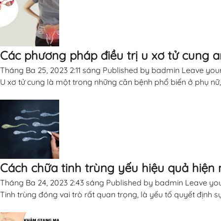
Các phương pháp điều trị u xơ tử cung a
Tháng Ba 25, 2023 2:11 sáng
Published by
badmin
Leave your
U xơ tử cung là một trong những căn bệnh phổ biến ở phụ nữ, 
Cách chữa tinh trùng yếu hiệu quả hiện
Tháng Ba 24, 2023 2:43 sáng
Published by
badmin
Leave you
Tinh trùng đóng vai trò rất quan trọng, là yếu tố quyết định s