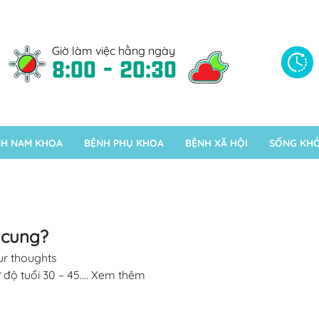
Giờ làm việc hằng ngày
8:00 - 20:30
H NAM KHOA
BỆNH PHỤ KHOA
BỆNH XÃ HỘI
SỐNG KH
ử cung?
r thoughts
ộ tuổi 30 – 45....
Xem thêm