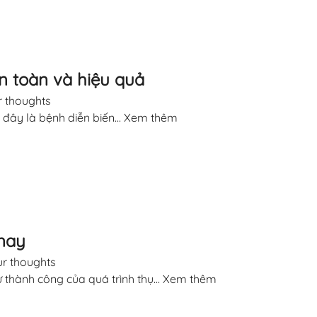
n toàn và hiệu quả
 thoughts
đây là bệnh diễn biến...
Xem thêm
 nay
r thoughts
ự thành công của quá trình thụ...
Xem thêm