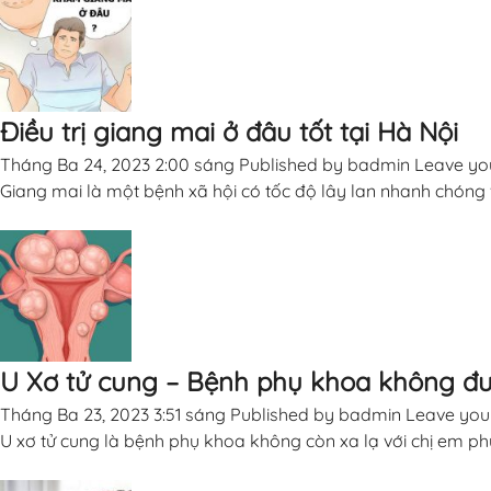
Điều trị giang mai ở đâu tốt tại Hà Nội
Tháng Ba 24, 2023 2:00 sáng
Published by
badmin
Leave yo
Giang mai là một bệnh xã hội có tốc độ lây lan nhanh chóng v
U Xơ tử cung – Bệnh phụ khoa không đượ
Tháng Ba 23, 2023 3:51 sáng
Published by
badmin
Leave you
U xơ tử cung là bệnh phụ khoa không còn xa lạ với chị em ph