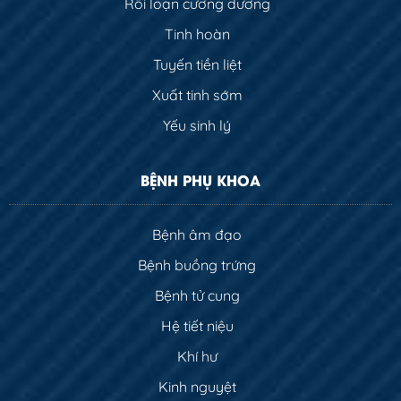
Rối loạn cương dương
Tinh hoàn
Tuyến tiền liệt
Xuất tinh sớm
Yếu sinh lý
BỆNH PHỤ KHOA
Bệnh âm đạo
Bệnh buồng trứng
Bệnh tử cung
Hệ tiết niệu
Khí hư
Kinh nguyệt