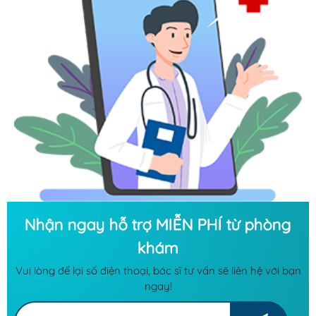
Nhận ngay hỗ trợ MIỄN PHÍ từ phòng
khám
Vui lòng để lại số điện thoại, bác sĩ tư vấn sẽ liên hệ với bạn
ngay!