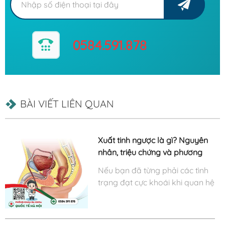
0584.591.878
BÀI VIẾT LIÊN QUAN
Xuất tinh ngược là gì? Nguyên
nhân, triệu chứng và phương
pháp điều trị hiệu quả
Nếu bạn đã từng phải các tình
trạng đạt cực khoái khi quan hệ
nhưng khi xuất tinh không có
tinh dịch, hoặc ra rất ít. Hãy cẩn
thận, vì đó là triệu chứng đặc