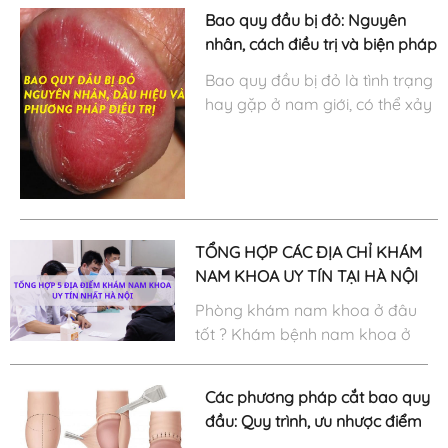
trưng của bệnh xuất tinh ngược.
Bao quy đầu bị đỏ: Nguyên
Đây là bệnh lý có thể gây vô
nhân, cách điều trị và biện pháp
sinh.....
phòng ngừa hiệu quả
Bao quy đầu bị đỏ là tình trạng
hay gặp ở nam giới, có thể xảy
ra ở mọi lứa tuổi. Nguyên nhân
gây ra tình trạng này có thể là
do yếu tố sinh lý. Tuy nhiên, bao
quy đầu bị đỏ còn là dấu hiệu
của các bệnh.....
TỔNG HỢP CÁC ĐỊA CHỈ KHÁM
NAM KHOA UY TÍN TẠI HÀ NỘI
Phòng khám nam khoa ở đâu
tốt ? Khám bệnh nam khoa ở
đâu uy tín? là vấn đề băn
khoăn của nhiều nam giới. Bởi
Các phương pháp cắt bao quy
với số lượng lớn các phòng
đầu: Quy trình, ưu nhược điểm
khám nam khoa ở Hà Nội thì
và những lưu ý cần biết