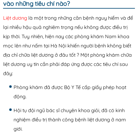
vào những tiêu chí nào?
Lậu
Mụn rộp sinh dục
Liệt dương
là một trong những căn bệnh nguy hiểm và để
Sùi mào gà
lại nhiều hậu quả nghiêm trọng nếu không được điều trị
kịp thời. Tuy nhiên, hiện nay các phòng khám Nam khoa
Sống khỏe
mọc lên như nấm tại Hà Nội khiến người bệnh không biết
địa chỉ chữa liệt dương ở đâu tốt ? Một phòng khám chữa
liệt dương uy tín cần phải đáp ứng được các tiêu chí sau
đây:
Phòng khám đã được Bộ Y Tế cấp giấy phép hoạt
động.
Hội tụ đội ngũ bác sĩ chuyên khoa giỏi, đã có kinh
nghiệm điều trị thành công bệnh liệt dương ở nam
giới.