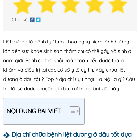
Xuất tinh sớm
Yếu sinh lý
Chia sẻ:
Bệnh Phụ Khoa
Liệt dương là bệnh lý Nam khoa nguy hiểm, ảnh hưởng
Bệnh âm đạo
lớn đến sức khỏe sinh sản, thậm chí có thể gây vô sinh ở
Bệnh buồng trứng
nam giới. Bệnh có thể khỏi hoàn toàn nếu được thăm
Bệnh tử cung
khám và điều trị tại các cơ sở y tế uy tín. Vậy
chữa liệt
Hệ tiết niệu
dương ở đâu
tốt ? Top 3 địa chỉ uy tín tại Hà Nội là gì? Câu
Khí hư
trả lời sẽ được chuyên gia bật mí trong bài viết này.
Kinh nguyệt
Ống dẫn trứng
NỘI DUNG BÀI VIẾT
Bệnh Xã Hội
Địa chỉ chữa bệnh liệt dương ở đâu tốt dựa
Giang mai