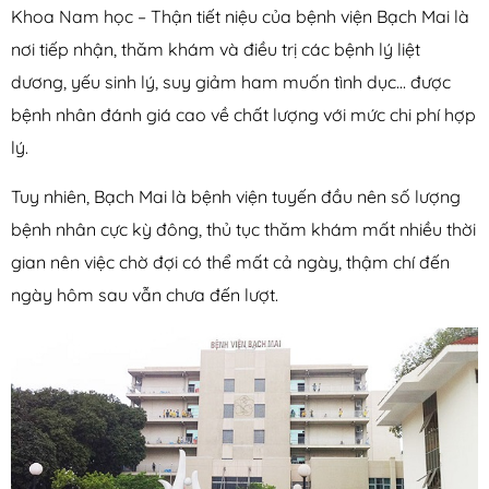
Khoa Nam học – Thận tiết niệu của bệnh viện Bạch Mai là
nơi tiếp nhận, thăm khám và điều trị các bệnh lý liệt
dương, yếu sinh lý, suy giảm ham muốn tình dục… được
bệnh nhân đánh giá cao về chất lượng với mức chi phí hợp
lý.
Tuy nhiên, Bạch Mai là bệnh viện tuyến đầu nên số lượng
bệnh nhân cực kỳ đông, thủ tục thăm khám mất nhiều thời
gian nên việc chờ đợi có thể mất cả ngày, thậm chí đến
ngày hôm sau vẫn chưa đến lượt.