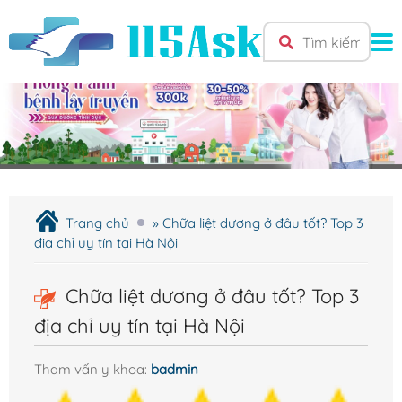
TRANG CHỦ
Giới Thiệu
Cơ sở y tế
Trang chủ
»
Chữa liệt dương ở đâu tốt? Top 3
Bệnh Nam Khoa
địa chỉ uy tín tại Hà Nội
Bao quy đầu
Chữa liệt dương ở đâu tốt? Top 3
Liệt dương
địa chỉ uy tín tại Hà Nội
Rối loạn cương dương
Tinh hoàn
Tham vấn y khoa:
badmin
Tuyến tiền liệt