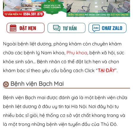
Ngoài bệnh liệt dương, phòng khám còn chuyên khám
chữa các bệnh lý Nam khoa,
Phụ khoa
, bệnh xã hội, sức
khỏe sinh sản… Bệnh nhân có thể đặt lịch hẹn và chọn
khám bác sĩ theo yêu cầu bằng cách Click “
TẠI ĐÂY
”.
Bệnh viện Bạch Mai
Bệnh viện Bạch mai được đánh giá là một bệnh viện chữa
bệnh liệt dương ở đâu uy tín tại Hà Nội. Nơi đây hội tụ
nhiều bác sĩ giỏi, hệ thống cơ sở vật chất khang trang và
là một trong những bệnh viện tuyến đầu của Thủ Đô.