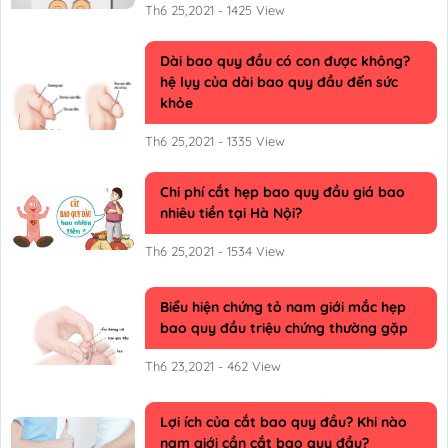
Th6 25,2021 - 1425 View
Lậu
Mụn rộp sinh dục
Dài bao quy đầu có con được không?
hệ lụy của dài bao quy đầu đến sức
Sùi mào gà
khỏe
Sống khỏe
Th6 25,2021 - 1335 View
Chi phí cắt hẹp bao quy đầu giá bao
nhiêu tiền tại Hà Nội?
Th6 25,2021 - 1534 View
Biểu hiện chứng tỏ nam giới mắc hẹp
bao quy đầu triệu chứng thường gặp
Th6 23,2021 - 462 View
Lợi ích của cắt bao quy đầu? Khi nào
nam giới cần cắt bao quy đầu?