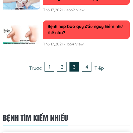
Th6 17,2021 - 4662 View
Bệnh hẹp bao quy đầu nguy hiểm như
thế nào?
Th6 17,2021 - 1664 View
1
2
3
4
Trước
Tiếp
BỆNH TÌM KIẾM NHIỀU