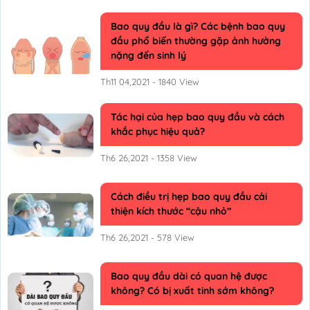
Xuất tinh sớm
Bao quy đầu là gì? Các bệnh bao quy
Yếu sinh lý
đầu phổ biến thường gặp ảnh hưởng
nặng đến sinh lý
Bệnh Phụ Khoa
Th11 04,2021 - 1840 View
Bệnh âm đạo
Tác hại của hẹp bao quy đầu và cách
Bệnh buồng trứng
khắc phục hiệu quả?
Bệnh tử cung
Th6 26,2021 - 1358 View
Hệ tiết niệu
Khí hư
Cách điều trị hẹp bao quy đầu cải
thiện kích thước “cậu nhỏ”
Kinh nguyệt
Ống dẫn trứng
Th6 26,2021 - 578 View
Bệnh Xã Hội
Bao quy đầu dài có quan hệ được
không? Có bị xuất tinh sớm không?
Giang mai